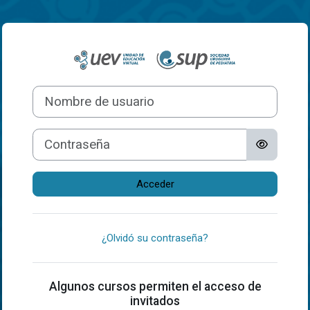
Salta al contenido principal
Entrar a aula.sup
Nombre de usuario
Contraseña
Acceder
¿Olvidó su contraseña?
Algunos cursos permiten el acceso de
invitados